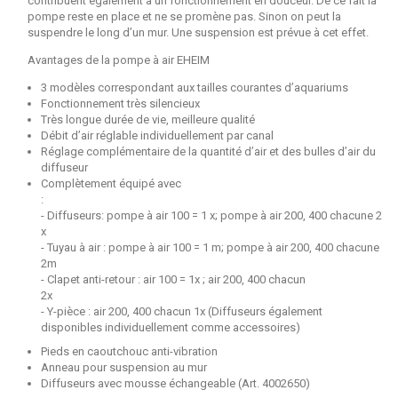
contribuent également à un fonctionnement en douceur. De ce fait la
pompe reste en place et ne se promène pas. Sinon on peut la
suspendre le long d’un mur. Une suspension est prévue à cet effet.
Avantages de la pompe à air EHEIM
3 modèles correspondant aux tailles courantes d’aquariums
Fonctionnement très silencieux
Très longue durée de vie, meilleure qualité
Débit d’air réglable individuellement par canal
Réglage complémentaire de la quantité d’air et des bulles d’air du
diffuseur
Complètement équipé avec
:
- Diffuseurs: pompe à air 100 = 1 x; pompe à air 200, 400 chacune 2
x
- Tuyau à air : pompe à air 100 = 1 m; pompe à air 200, 400 chacune
2m
- Clapet anti-retour : air 100 = 1x ; air 200, 400 chacun
2x
- Y-pièce : air 200, 400 chacun 1x (Diffuseurs également
disponibles individuellement comme accessoires)
Pieds en caoutchouc anti-vibration
Anneau pour suspension au mur
Diffuseurs avec mousse échangeable (Art. 4002650)