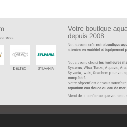
Votre boutique aqua
um
depuis 2008
our vous.
Nous avons crée notre
boutique aqu
attentes en
matériel et équipement p
Nous avons choisi
les meilleures m
Systems, Wisa, Tunze, Aquavie, Arca
DELTEC
SYLVANIA
HOBBY
EHEIM
AQUA
Sylvania, Iwaki, Seachem pour vous
compétitif.
Notre objectif est de vous satisfair
aquarium eau douce ou eau de mer
.
Merci de la confiance que vous nou