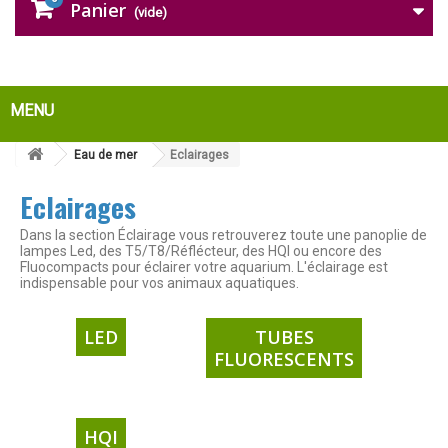
Panier
(vide)
MENU
Eau de mer
Eclairages
Eclairages
Dans la section Éclairage vous retrouverez toute une panoplie de
lampes Led, des T5/T8/Réflécteur, des HQI ou encore des
Fluocompacts pour éclairer votre aquarium. L'éclairage est
indispensable pour vos animaux aquatiques.
LED
TUBES
FLUORESCENTS
HQI