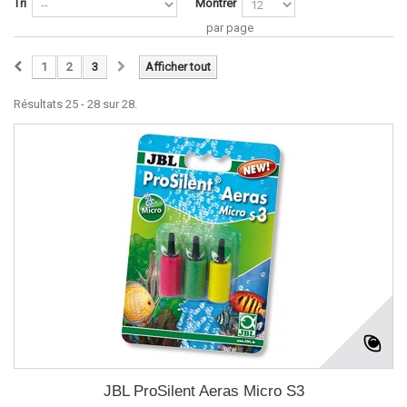
Tri
Montrer
par page
1
2
3
Afficher tout
Résultats 25 - 28 sur 28.
JBL ProSilent Aeras Micro S3