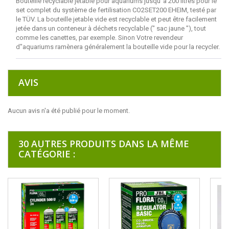
Bouteille recyclable jetable pour aquariums jusqu"à 200 litres pour le
set complet du système de fertilisation CO2SET200 EHEIM, testé par
le TÜV. La bouteille jetable vide est recyclable et peut être facilement
jetée dans un conteneur à déchets recyclable (" sac jaune "), tout
comme les canettes, par exemple. Sinon Votre revendeur
d"aquariums ramènera généralement la bouteille vide pour la recycler.
AVIS
Aucun avis n'a été publié pour le moment.
30 AUTRES PRODUITS DANS LA MÊME
CATÉGORIE :