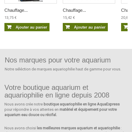
Chauffage...
Chauffage...
Chauf
13,75 €
15,42 €
20,83 
Ajouter au panier
Ajouter au panier
Nos marques pour votre aquarium
Notre séléction de marques aquariophilie haut de gamme pour vous.
Votre boutique aquarium et
aquariophilie en ligne depuis 2008
Nous avons crée notre
boutique aquariophilie en ligne AquaExpress
GENESIS AQUATICS
pour répondre à vos attentes en
matériel et équipement pour votre
aquarium eau douce ou récifal.
Nous avons choisi
les meilleures marques aquarium et aquariophilie
: